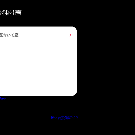
星座☆いて座
last
Web日記帳/0.20