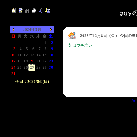
2024年3月
2023年12月8日（金） 今日の
日
月
火
水
木
金
土
-
-
-
-
-
1
2
朝はブチ寒い
3
4
5
6
7
8
9
10
11
12
13
14
15
16
17
18
19
20
21
22
23
24
25
26
27
28
29
30
31
-
-
-
-
-
-
今日：2026/8/9(日)
日付をクリックして下
さい。クリックした日
the 
付以前の日記が表示さ
れます。