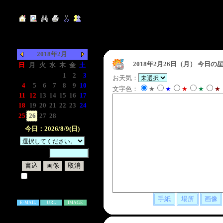
2018年2月
2018年2月26日（月）
今日の星
日
月
火
水
木
金
土
-
-
-
-
1
2
3
お天気：
4
5
6
7
8
9
10
文字色：
★
★
★
★
★
11
12
13
14
15
16
17
18
19
20
21
22
23
24
25
26
27
28
-
-
-
今日：2026/8/9(日)
暗証番号：
試しに表示してみる
書き込み補足説明
E-MAIL
URL
IMAGE