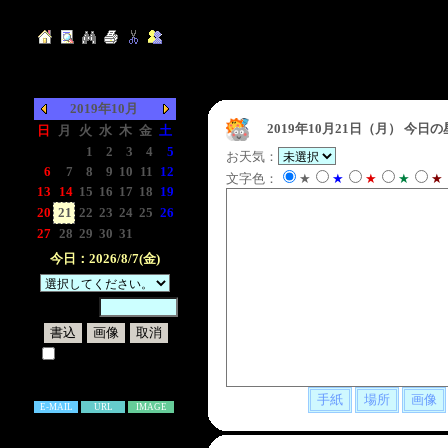
2019年10月
2019年10月21日（月）
今日の
日
月
火
水
木
金
土
-
-
1
2
3
4
5
お天気：
6
7
8
9
10
11
12
文字色：
★
★
★
★
★
13
14
15
16
17
18
19
20
21
22
23
24
25
26
27
28
29
30
31
-
-
今日：2026/8/7(金)
暗証番号：
試しに表示してみる
書き込み補足説明
E-MAIL
URL
IMAGE