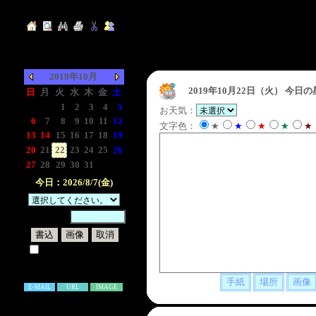
2019年10月
2019年10月22日（火）
今日の
日
月
火
水
木
金
土
-
-
1
2
3
4
5
お天気：
6
7
8
9
10
11
12
文字色：
★
★
★
★
★
13
14
15
16
17
18
19
20
21
22
23
24
25
26
27
28
29
30
31
-
-
今日：2026/8/7(金)
暗証番号：
試しに表示してみる
書き込み補足説明
E-MAIL
URL
IMAGE