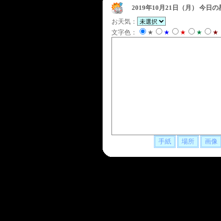
2019年10月21日（月）
今日の
お天気：
文字色：
★
★
★
★
★