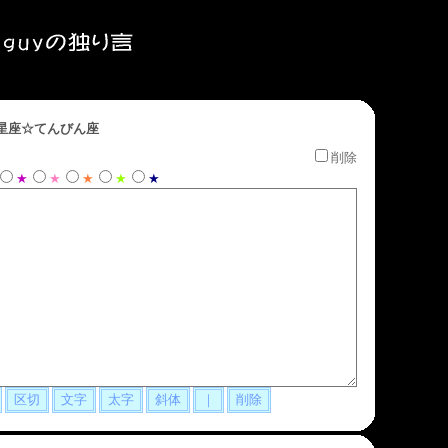
星座☆てんびん座
削除
★
★
★
★
★