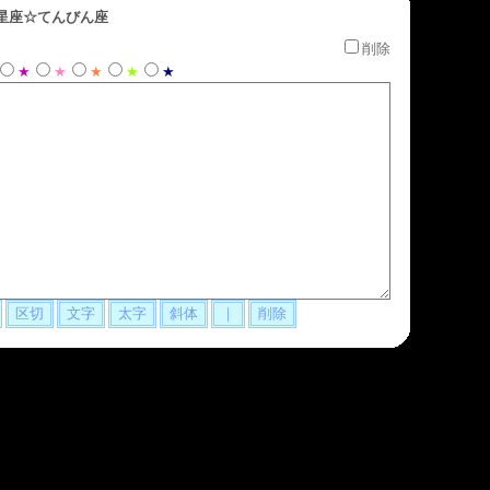
星座☆てんびん座
削除
★
★
★
★
★