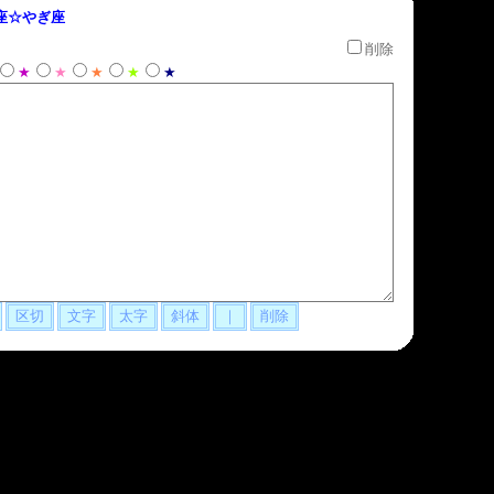
座☆やぎ座
削除
★
★
★
★
★