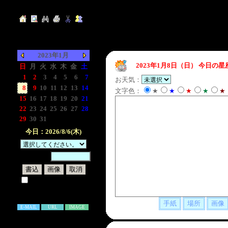
2023年1月
2023年1月8日（日）
今日の星
日
月
火
水
木
金
土
1
2
3
4
5
6
7
お天気：
8
9
10
11
12
13
14
文字色：
★
★
★
★
★
15
16
17
18
19
20
21
22
23
24
25
26
27
28
29
30
31
-
-
-
-
今日：2026/8/6(木)
暗証番号：
試しに表示してみる
書き込み補足説明
E-MAIL
URL
IMAGE