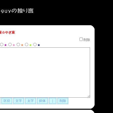
座☆やぎ座
削除
★
★
★
★
★