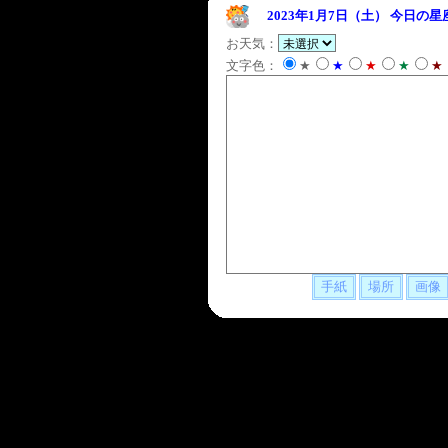
2023年1月7日（土）
今日の星
お天気：
文字色：
★
★
★
★
★