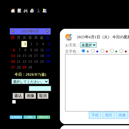
2025年4月
2025年4月1日（火）
今日の星
日
月
火
水
木
金
土
-
-
1
2
3
4
5
お天気：
6
7
8
9
10
11
12
文字色：
★
★
★
★
★
13
14
15
16
17
18
19
20
21
22
23
24
25
26
27
28
29
30
-
-
-
今日：2026/8/7(金)
暗証番号：
試しに表示してみる
書き込み補足説明
E-MAIL
URL
IMAGE