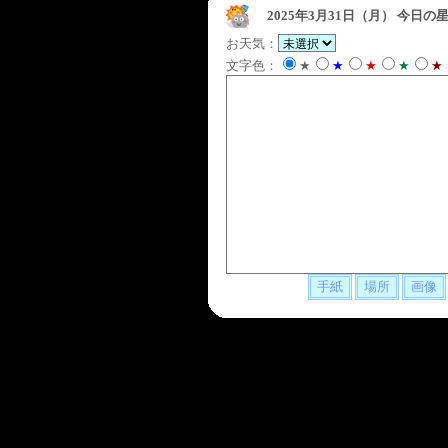
2025年3月31日（月）
今日の星
お天気：
文字色：
★
★
★
★
★