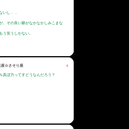
ないし．．
が、その良い癖がなかなかしみこまな
もう笑うしかない。
の星座☆さそり座
ル及ぼ力ってすどうなんだろう？