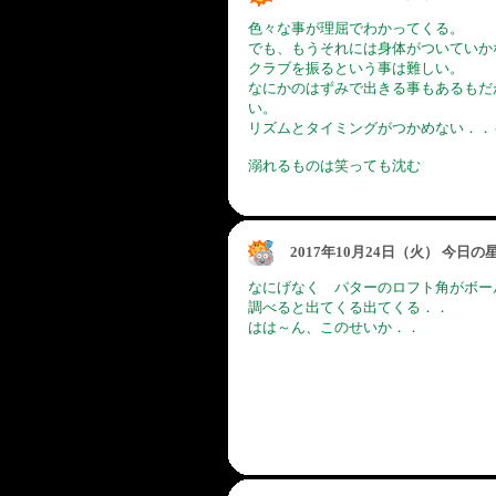
色々な事が理屈でわかってくる。
でも、もうそれには身体がついていか
クラブを振るという事は難しい。
なにかのはずみで出きる事もあるもだ
い。
リズムとタイミングがつかめない．．
溺れるものは笑っても沈む
2017年10月24日（火） 今日
なにげなく パターのロフト角がボー
調べると出てくる出てくる．．
はは～ん、このせいか．．