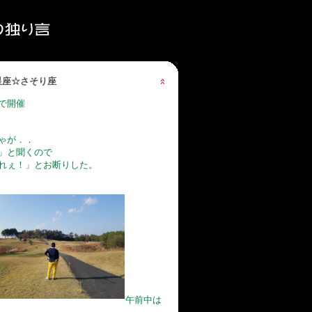
の星座☆さそり座
で開催
ゃが．．
」と聞くので
れぇ！」とお断りした。
午前中は