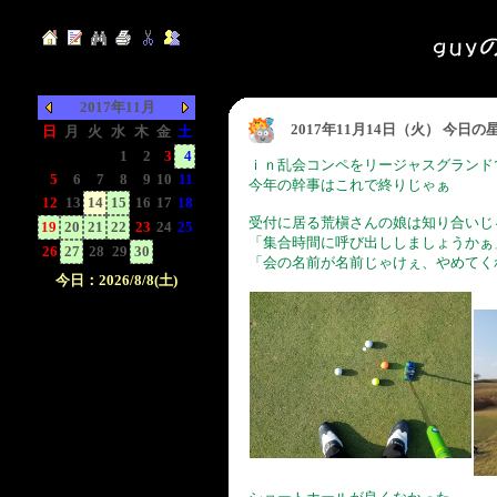
2017年11月
2017年11月14日（火） 今日
日
月
火
水
木
金
土
-
-
-
1
2
3
4
ｉｎ乱会コンペをリージャスグランド
5
6
7
8
9
10
11
今年の幹事はこれで終りじゃぁ
12
13
14
15
16
17
18
受付に居る荒槇さんの娘は知り合いじ
19
20
21
22
23
24
25
「集合時間に呼び出ししましょうかぁ
26
27
28
29
30
-
-
「会の名前が名前じゃけぇ、やめてく
今日：2026/8/8(土)
日付をクリックして下
さい。クリックした日
付以前の日記が表示さ
れます。