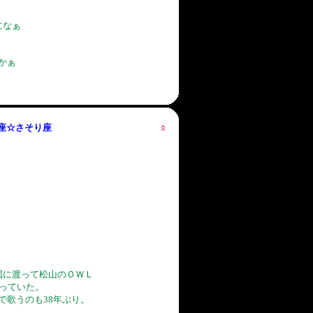
になぁ
。
かぁ
エ
星座☆さそり座
国に渡って松山のＯＷＬ
知っていた。
で歌うのも38年ぶり。