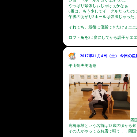
ショートホールが良くなかった。
やっぱり緊張しぃじゃけぇかなぁ
6番は、もう少しでイーグルだったの
午後のあがり3ホールは強風じゃった
それでも、最後に優勝できたけぇエエ
ロフト角を3.5度にしてから調子がエ
2017年11月4日（土） 今日の
平山郁夫美術館
四
高橋孝雄という名前は18歳の頃から
その人がやってるお店で唄う．．四国