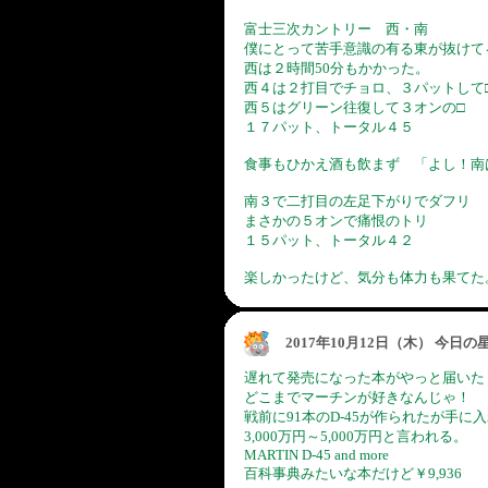
富士三次カントリー 西・南
僕にとって苦手意識の有る東が抜けて
西は２時間50分もかかった。
西４は２打目でチョロ、３パットして
西５はグリーン往復して３オンの□
１７パット、トータル４５
食事もひかえ酒も飲まず 「よし！南
南３で二打目の左足下がりでダフリ
まさかの５オンで痛恨のトリ
１５パット、トータル４２
楽しかったけど、気分も体力も果てた
2017年10月12日（木） 今日
遅れて発売になった本がやっと届いた
どこまでマーチンが好きなんじゃ！
戦前に91本のD-45が作られたが手に
3,000万円～5,000万円と言われる。
MARTIN D-45 and more
百科事典みたいな本だけど￥9,936