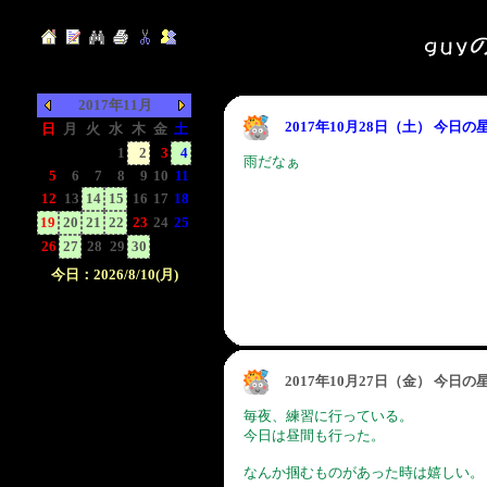
2017年11月
2017年10月28日（土） 今日
日
月
火
水
木
金
土
-
-
-
1
2
3
4
雨だなぁ
5
6
7
8
9
10
11
12
13
14
15
16
17
18
19
20
21
22
23
24
25
26
27
28
29
30
-
-
今日：2026/8/10(月)
日付をクリックして下
さい。クリックした日
付以前の日記が表示さ
れます。
2017年10月27日（金） 今日
毎夜、練習に行っている。
今日は昼間も行った。
なんか掴むものがあった時は嬉しい。