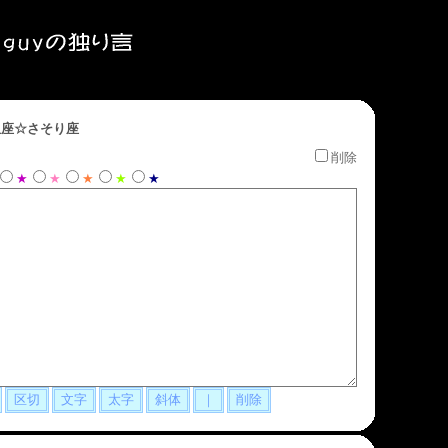
座☆さそり座
削除
★
★
★
★
★