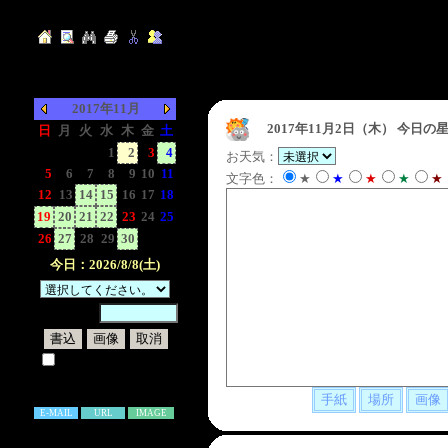
2017年11月
2017年11月2日（木）
今日の星
日
月
火
水
木
金
土
-
-
-
1
2
3
4
お天気：
5
6
7
8
9
10
11
文字色：
★
★
★
★
★
12
13
14
15
16
17
18
19
20
21
22
23
24
25
26
27
28
29
30
-
-
今日：2026/8/8(土)
暗証番号：
試しに表示してみる
書き込み補足説明
E-MAIL
URL
IMAGE