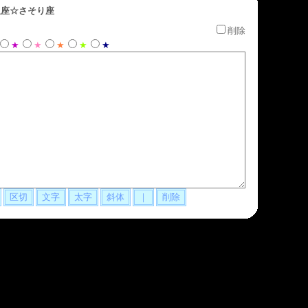
座☆さそり座
削除
★
★
★
★
★