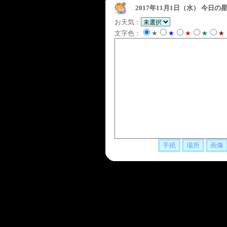
2017年11月1日（水）
今日の星
お天気：
文字色：
★
★
★
★
★