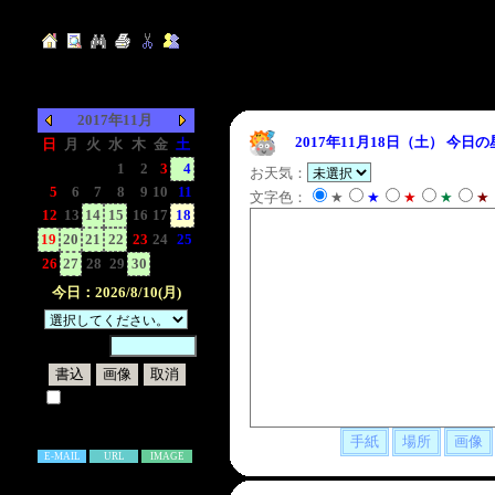
2017年11月
2017年11月18日（土）
今日の
日
月
火
水
木
金
土
-
-
-
1
2
3
4
お天気：
5
6
7
8
9
10
11
文字色：
★
★
★
★
★
12
13
14
15
16
17
18
19
20
21
22
23
24
25
26
27
28
29
30
-
-
今日：2026/8/10(月)
暗証番号：
試しに表示してみる
書き込み補足説明
E-MAIL
URL
IMAGE