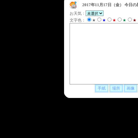
2017年11月17日（金）
今日の
お天気：
文字色：
★
★
★
★
★