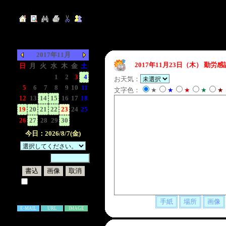
2017年11月
2017年11月23日（木）
勤労感
日
月
火
水
木
金
土
-
-
-
1
2
3
4
お天気：
5
6
7
8
9
10
11
文字色：
★
★
★
★
★
12
13
14
15
16
17
18
19
20
21
22
23
24
25
26
27
28
29
30
-
-
今日：2026/8/7(金)
暗証番号：
試しに表示してみる
書き込み補足説明
E-MAIL
URL
IMAGE