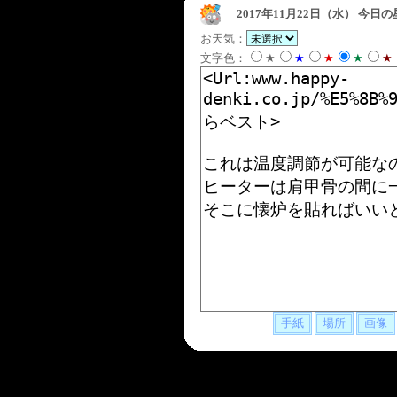
2017年11月22日（水）
今日の
お天気：
文字色：
★
★
★
★
★