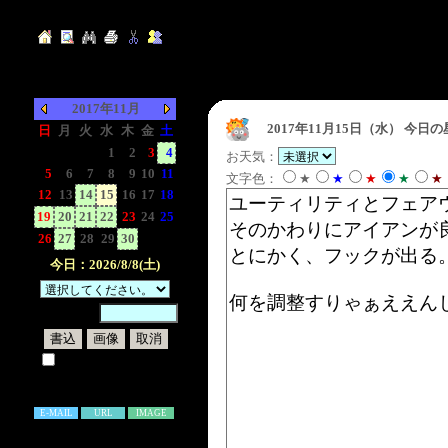
2017年11月
2017年11月15日（水）
今日の
日
月
火
水
木
金
土
-
-
-
1
2
3
4
お天気：
5
6
7
8
9
10
11
文字色：
★
★
★
★
★
12
13
14
15
16
17
18
19
20
21
22
23
24
25
26
27
28
29
30
-
-
今日：2026/8/8(土)
暗証番号：
試しに表示してみる
書き込み補足説明
E-MAIL
URL
IMAGE