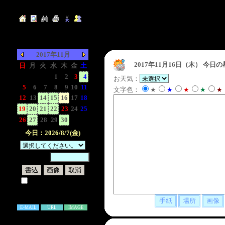
2017年11月
2017年11月16日（木）
今日の
日
月
火
水
木
金
土
-
-
-
1
2
3
4
お天気：
5
6
7
8
9
10
11
文字色：
★
★
★
★
★
12
13
14
15
16
17
18
19
20
21
22
23
24
25
26
27
28
29
30
-
-
今日：2026/8/7(金)
暗証番号：
試しに表示してみる
書き込み補足説明
E-MAIL
URL
IMAGE