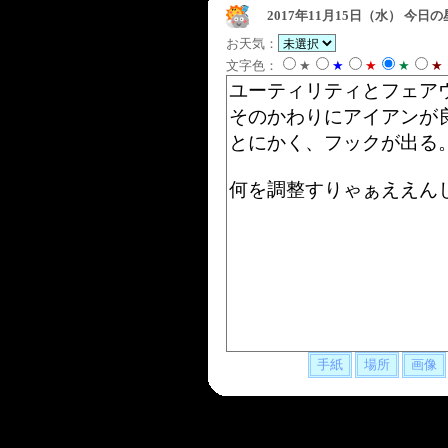
2017年11月15日（水）
今日の
お天気：
文字色：
★
★
★
★
★