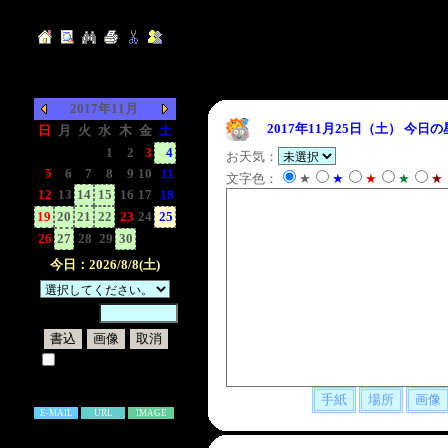
2017年11月
2017年11月25日（土）
今日の
日
月
火
水
木
金
土
-
-
-
1
2
3
4
お天気：
5
6
7
8
9
10
11
文字色：
★
★
★
★
★
12
13
14
15
16
17
18
19
20
21
22
23
24
25
26
27
28
29
30
-
-
今日：2026/8/8(土)
暗証番号：
試しに表示してみる
書き込み補足説明
E-MAIL
URL
IMAGE