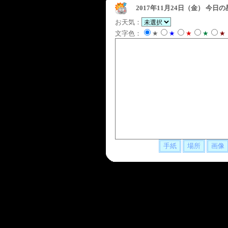
2017年11月24日（金）
今日の
お天気：
文字色：
★
★
★
★
★