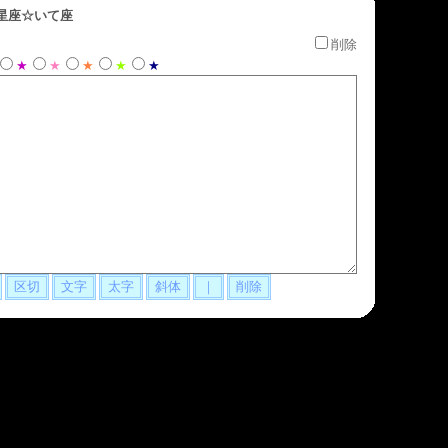
星座☆いて座
削除
★
★
★
★
★