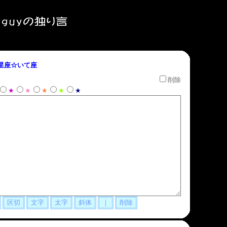
星座☆いて座
削除
★
★
★
★
★