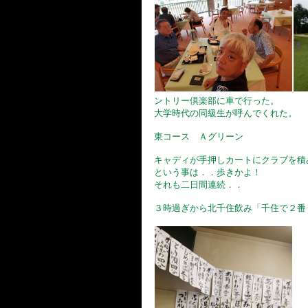
ントリー倶楽部に車で行った。
大学時代の同級生が呼んでくれた。
東コース Ａグリーン
キャディが手押しカートにクラブを積
という事は．．歩きかよ！
それも二日間連続．．
３時過ぎから北千住飲み「千住で２番