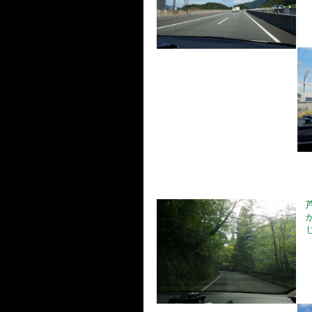
芦
か
じ