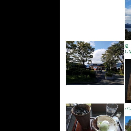
辺
し
パ