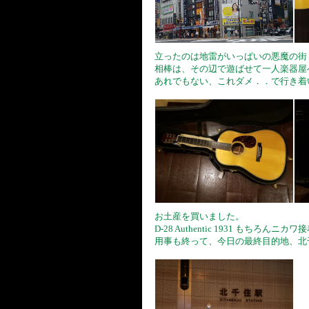
立ったのは地雷がいっぱいの悪魔の街
相棒は、その辺で遊ばせて一人楽器屋
あれでもない、これダメ．．で行き着いた 
お土産を買いました。
D-28 Authentic 1931 もちろんニ
用事も終って、今日の最終目的地、北