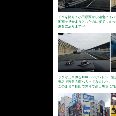
イクを降りて小田原西から湘南バイパ
湘南を見せようとしたのに寝てしまっ
東名に戻ります ^^;;;
ックが三車線を100km/hでバトル 
東名で渋谷方面へ入ってきました。
このまま早稲田で降りて高田馬場に向