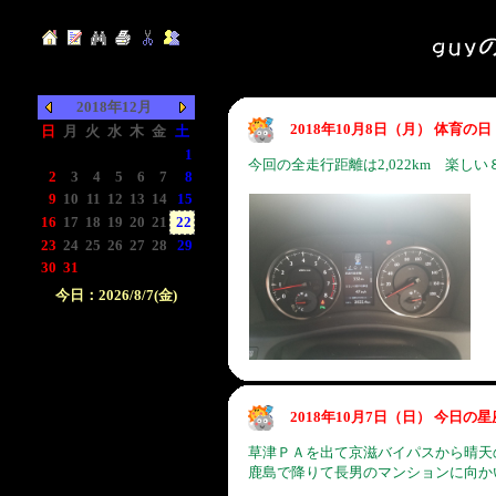
2018年12月
2018年10月8日（月） 体育
日
月
火
水
木
金
土
-
-
-
-
-
-
1
今回の全走行距離は2,022km 楽し
2
3
4
5
6
7
8
9
10
11
12
13
14
15
16
17
18
19
20
21
22
23
24
25
26
27
28
29
30
31
-
-
-
-
-
今日：2026/8/7(金)
日付をクリックして下
さい。クリックした日
付以前の日記が表示さ
れます。
2018年10月7日（日） 今日の
草津ＰＡを出て京滋バイパスから晴天
鹿島で降りて長男のマンションに向か