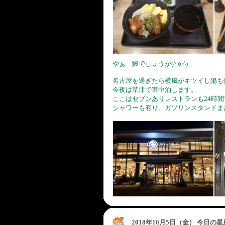
やぁ 鰻でしょうが(^ｏ^)
名古屋を過ぎたら横風がキツイし陽も
今夜は草津で車中泊します。
ここはセブンありレストランも24時間
シャワーも有り、ガソリンスタンドま
2018年10月5日（金） 今日の