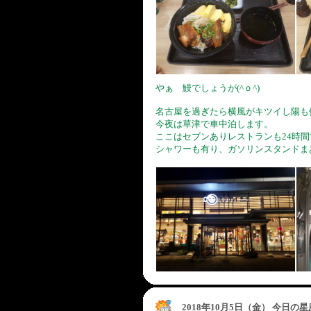
やぁ 鰻でしょうが(^ｏ^)
名古屋を過ぎたら横風がキツイし陽も
今夜は草津で車中泊します。
ここはセブンありレストランも24時間
シャワーも有り、ガソリンスタンドま
2018年10月5日（金） 今日の