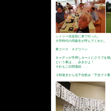
ントリー倶楽部に車で行った。
大学時代の同級生が呼んでくれた。
東コース Ａグリーン
キャディが手押しカートにクラブを積
という事は．．歩きかよ！
それも二日間連続．．
３時過ぎから北千住飲み「千住で２番