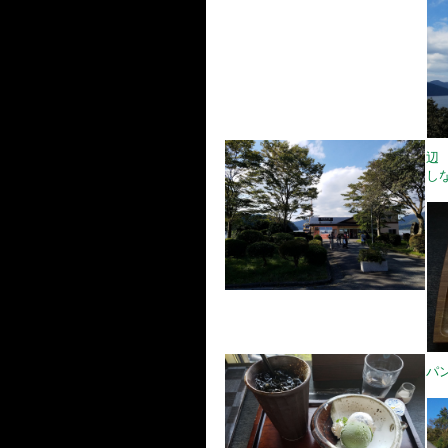
辺
し
パ