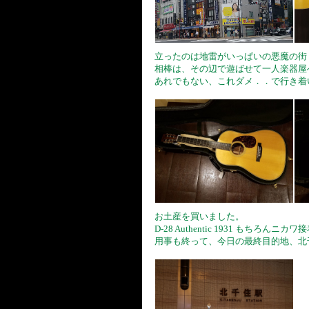
立ったのは地雷がいっぱいの悪魔の街
相棒は、その辺で遊ばせて一人楽器屋
あれでもない、これダメ．．で行き着いた 
お土産を買いました。
D-28 Authentic 1931 もちろんニ
用事も終って、今日の最終目的地、北