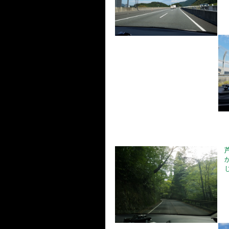
芦
か
じ