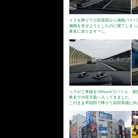
イクを降りて小田原西から湘南バイパ
湘南を見せようとしたのに寝てしまっ
東名に戻ります ^^;;;
ックが三車線を100km/hでバトル 
東名で渋谷方面へ入ってきました。
このまま早稲田で降りて高田馬場に向