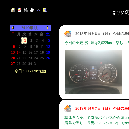
2019年1月
2018年10月8日（月） 今日の
日
月
火
水
木
金
土
-
-
1
2
3
4
5
今回の全走行距離は2,022km 楽し
6
7
8
9
10
11
12
13
14
15
16
17
18
19
20
21
22
23
24
25
26
27
28
29
30
31
-
-
今日：2026/8/7(金)
日付をクリックして下
さい。クリックした日
付以前の日記が表示さ
れます。
2018年10月7日（日） 今日の
草津ＰＡを出て京滋バイパスから晴天
鹿島で降りて長男のマンションに向か