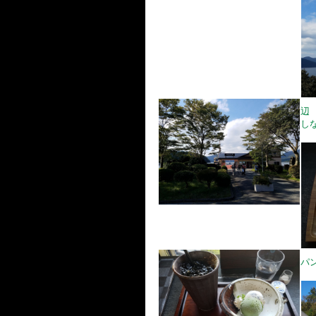
辺
し
パ