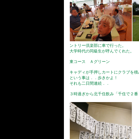
ントリー倶楽部に車で行った。
大学時代の同級生が呼んでくれた。
東コース Ａグリーン
キャディが手押しカートにクラブを積
という事は．．歩きかよ！
それも二日間連続．．
３時過ぎから北千住飲み「千住で２番