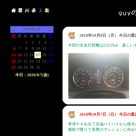
2019年1月
2018年10月8日（月） 今日の
日
月
火
水
木
金
土
-
-
1
2
3
4
5
今回の全走行距離は2,022km 楽し
6
7
8
9
10
11
12
13
14
15
16
17
18
19
20
21
22
23
24
25
26
27
28
29
30
31
-
-
今日：2026/8/7(金)
日付をクリックして下
さい。クリックした日
付以前の日記が表示さ
れます。
2018年10月7日（日） 今日の
草津ＰＡを出て京滋バイパスから晴天
鹿島で降りて長男のマンションに向か