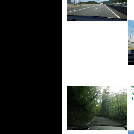
芦
か
じ