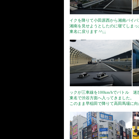
イクを降りて小田原西から湘南バイパ
湘南を見せようとしたのに寝てしまっ
東名に戻ります ^^;;;
ックが三車線を100km/hでバトル 
東名で渋谷方面へ入ってきました。
このまま早稲田で降りて高田馬場に向