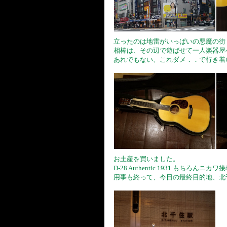
立ったのは地雷がいっぱいの悪魔の街
相棒は、その辺で遊ばせて一人楽器屋
あれでもない、これダメ．．で行き着いた 
お土産を買いました。
D-28 Authentic 1931 もちろんニ
用事も終って、今日の最終目的地、北