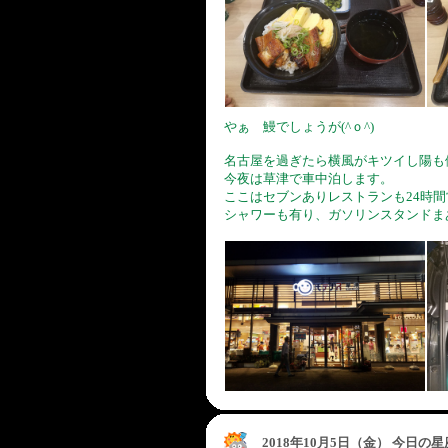
やぁ 鰻でしょうが(^ｏ^)
名古屋を過ぎたら横風がキツイし陽も
今夜は草津で車中泊します。
ここはセブンありレストランも24時間
シャワーも有り、ガソリンスタンドま
2018年10月5日（金） 今日の