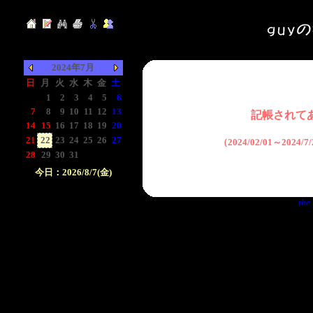
2024年7月
日
月
火
水
木
金
土
-
1
2
3
4
5
6
7
8
9
10
11
12
13
記帳されて
14
15
16
17
18
19
20
21
22
23
24
25
26
27
（2024/02/01～2024
28
29
30
31
-
-
-
今日：2026/8/7(金)
日付をクリックして下
the 
さい。クリックした日
付以前の日記が表示さ
れます。