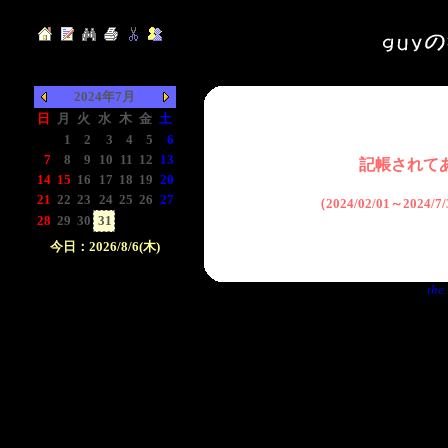
2024年7月
日
月
火
水
木
金
土
-
1
2
3
4
5
6
7
8
9
10
11
12
13
記帳されて
14
15
16
17
18
19
20
21
22
23
24
25
26
27
（2024/02/01～2024
28
29
30
31
-
-
-
今日：2026/8/6(木)
日付をクリックして下
the 
さい。クリックした日
付以前の日記が表示さ
れます。