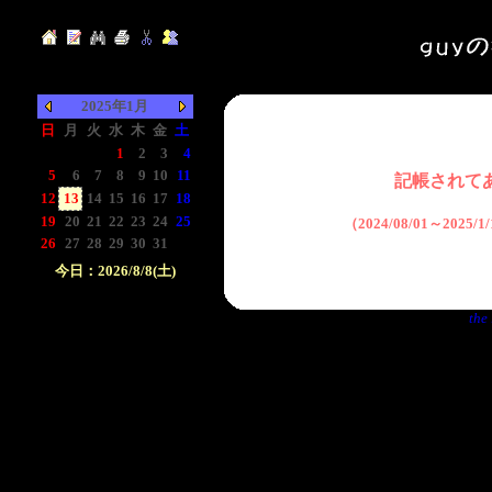
2025年1月
日
月
火
水
木
金
土
-
-
-
1
2
3
4
5
6
7
8
9
10
11
記帳されて
12
13
14
15
16
17
18
19
20
21
22
23
24
25
（2024/08/01～2025
26
27
28
29
30
31
-
今日：2026/8/8(土)
日付をクリックして下
the 
さい。クリックした日
付以前の日記が表示さ
れます。