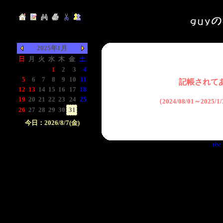
2025年1月
日
月
火
水
木
金
土
-
-
-
1
2
3
4
5
6
7
8
9
10
11
記帳されて
12
13
14
15
16
17
18
19
20
21
22
23
24
25
（2024/08/01～2025
26
27
28
29
30
31
-
今日：2026/8/7(金)
日付をクリックして下
the 
さい。クリックした日
付以前の日記が表示さ
れます。