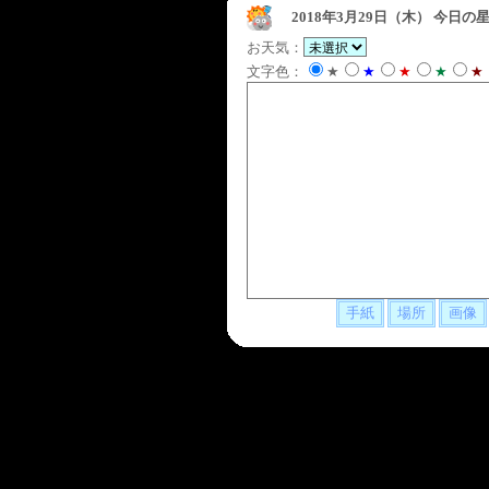
2018年3月29日（木）
今日の星
お天気：
文字色：
★
★
★
★
★