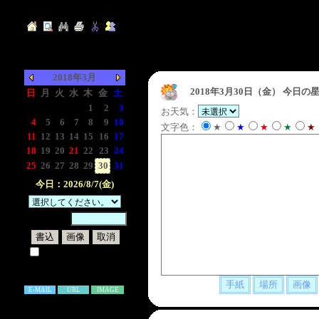
2018年3月
2018年3月30日（金）
今日の星
日
月
火
水
木
金
土
-
-
-
-
1
2
3
お天気：
4
5
6
7
8
9
10
文字色：
★
★
★
★
★
11
12
13
14
15
16
17
18
19
20
21
22
23
24
25
26
27
28
29
30
31
今日：2026/8/7(金)
暗証番号：
試しに表示してみる
書き込み補足説明
E-MAIL
URL
IMAGE