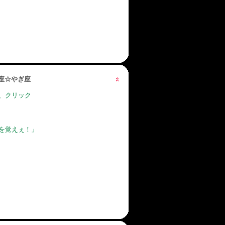
星座☆やぎ座
、クリック
を覚えぇ！」