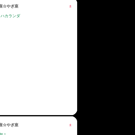
星座☆やぎ座
 ハカランダ
星座☆やぎ座
加！