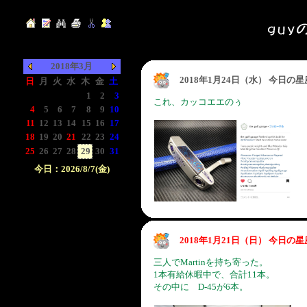
2018年3月
2018年1月24日（水） 今日の
日
月
火
水
木
金
土
-
-
-
-
1
2
3
これ、カッコエエのぅ
4
5
6
7
8
9
10
11
12
13
14
15
16
17
18
19
20
21
22
23
24
25
26
27
28
29
30
31
今日：2026/8/7(金)
日付をクリックして下
さい。クリックした日
付以前の日記が表示さ
れます。
2018年1月21日（日） 今日の
三人でMartinを持ち寄った。
1本有給休暇中で、合計11本。
その中に D-45が6本。