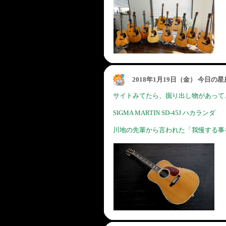
2018年1月19日（金） 今日の
サイトみてたら、掘り出し物があって
SIGMA MARTIN SD-45J ハカランダ
川地の先輩から言われた「我慢する事