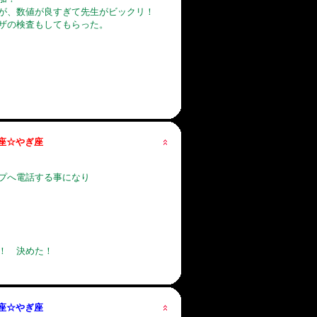
が、数値が良すぎて先生がビックリ！
ザの検査もしてもらった。
星座☆やぎ座
プへ電話する事になり
！ 決めた！
星座☆やぎ座