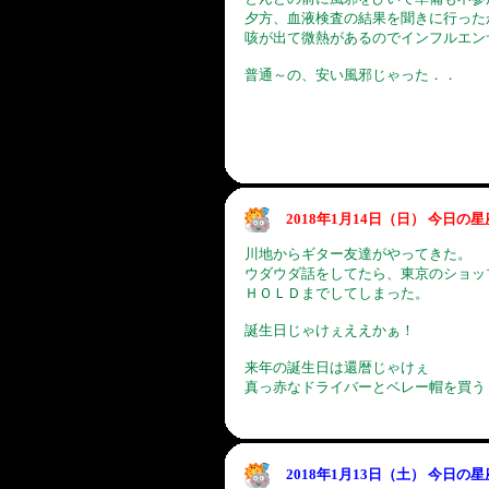
夕方、血液検査の結果を聞きに行った
咳が出て微熱があるのでインフルエン
普通～の、安い風邪じゃった．．
2018年1月14日（日） 今日の
川地からギター友達がやってきた。
ウダウダ話をしてたら、東京のショッ
ＨＯＬＤまでしてしまった。
誕生日じゃけぇええかぁ！
来年の誕生日は還暦じゃけぇ
真っ赤なドライバーとベレー帽を買う
2018年1月13日（土） 今日の