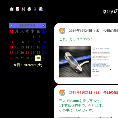
2018年3月
2018年1月24日（水） 今日の
日
月
火
水
木
金
土
-
-
-
-
1
2
3
これ、カッコエエのぅ
4
5
6
7
8
9
10
11
12
13
14
15
16
17
18
19
20
21
22
23
24
25
26
27
28
29
30
31
今日：2026/8/8(土)
日付をクリックして下
さい。クリックした日
付以前の日記が表示さ
れます。
2018年1月21日（日） 今日の
三人でMartinを持ち寄った。
1本有給休暇中で、合計11本。
その中に D-45が6本。