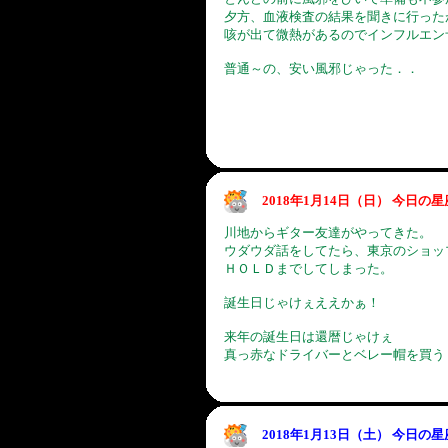
夕方、血液検査の結果を聞きに行った
咳が出て微熱があるのでインフルエン
普通～の、安い風邪じゃった．．
2018年1月14日（日） 今日の
川地からギター友達がやってきた。
ウダウダ話をしてたら、東京のショッ
ＨＯＬＤまでしてしまった。
誕生日じゃけぇええかぁ！
来年の誕生日は還暦じゃけぇ
真っ赤なドライバーとベレー帽を買う
2018年1月13日（土） 今日の