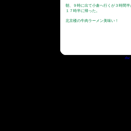
朝、９時に出て小倉へ行くが３時間半
１７時半に帰った。
北京楼の牛肉ラーメン美味い！
the 