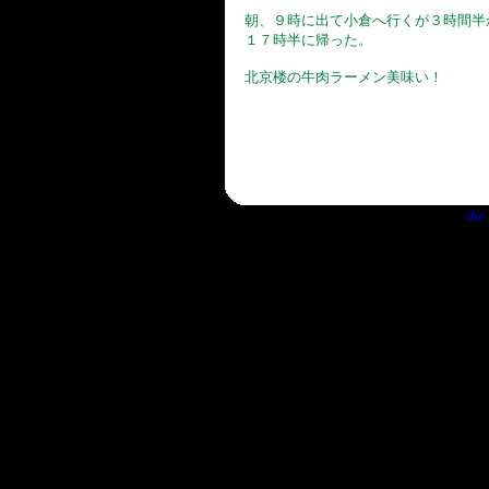
朝、９時に出て小倉へ行くが３時間半
１７時半に帰った。
北京楼の牛肉ラーメン美味い！
the 