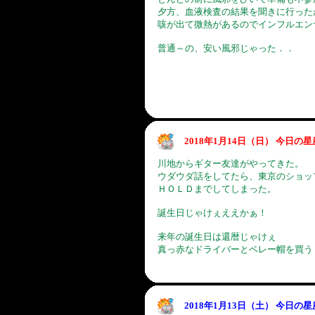
夕方、血液検査の結果を聞きに行った
咳が出て微熱があるのでインフルエン
普通～の、安い風邪じゃった．．
2018年1月14日（日） 今日の
川地からギター友達がやってきた。
ウダウダ話をしてたら、東京のショッ
ＨＯＬＤまでしてしまった。
誕生日じゃけぇええかぁ！
来年の誕生日は還暦じゃけぇ
真っ赤なドライバーとベレー帽を買う
2018年1月13日（土） 今日の