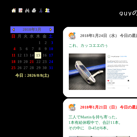
2018年3月
2018年1月24日（水） 今日の
日
月
火
水
木
金
土
-
-
-
-
1
2
3
これ、カッコエエのぅ
4
5
6
7
8
9
10
11
12
13
14
15
16
17
18
19
20
21
22
23
24
25
26
27
28
29
30
31
今日：2026/8/8(土)
日付をクリックして下
さい。クリックした日
付以前の日記が表示さ
れます。
2018年1月21日（日） 今日の
三人でMartinを持ち寄った。
1本有給休暇中で、合計11本。
その中に D-45が6本。