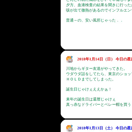
夕方、血液検査の結果を聞きに行った
咳が出て微熱があるのでインフルエン
普通～の、安い風邪じゃった．．
2018年1月14日（日） 今日の
川地からギター友達がやってきた。
ウダウダ話をしてたら、東京のショッ
ＨＯＬＤまでしてしまった。
誕生日じゃけぇええかぁ！
来年の誕生日は還暦じゃけぇ
真っ赤なドライバーとベレー帽を買う
2018年1月13日（土） 今日の