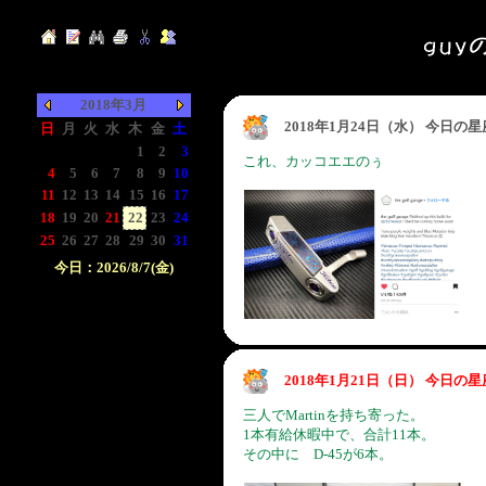
2018年3月
2018年1月24日（水） 今日の
日
月
火
水
木
金
土
-
-
-
-
1
2
3
これ、カッコエエのぅ
4
5
6
7
8
9
10
11
12
13
14
15
16
17
18
19
20
21
22
23
24
25
26
27
28
29
30
31
今日：2026/8/7(金)
日付をクリックして下
さい。クリックした日
付以前の日記が表示さ
れます。
2018年1月21日（日） 今日の
三人でMartinを持ち寄った。
1本有給休暇中で、合計11本。
その中に D-45が6本。