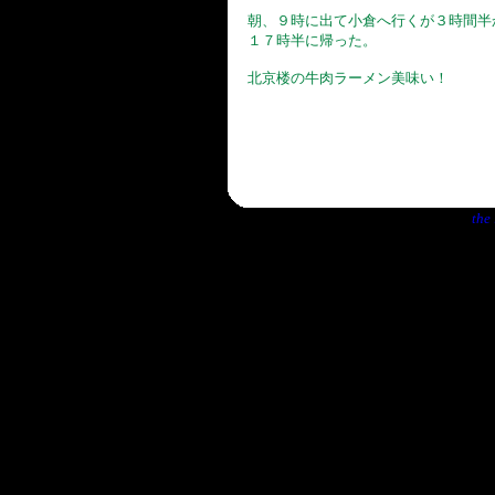
朝、９時に出て小倉へ行くが３時間半
１７時半に帰った。
北京楼の牛肉ラーメン美味い！
the 