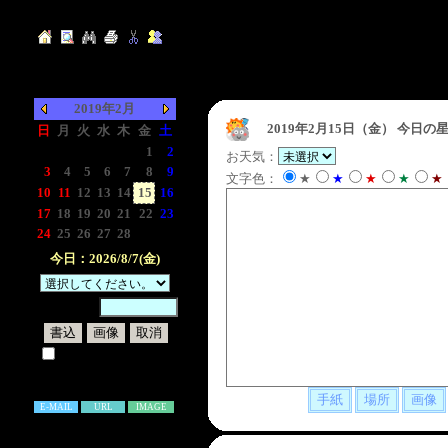
2019年2月
2019年2月15日（金）
今日の星
日
月
火
水
木
金
土
-
-
-
-
-
1
2
お天気：
3
4
5
6
7
8
9
文字色：
★
★
★
★
★
10
11
12
13
14
15
16
17
18
19
20
21
22
23
24
25
26
27
28
-
-
今日：2026/8/7(金)
暗証番号：
試しに表示してみる
書き込み補足説明
E-MAIL
URL
IMAGE