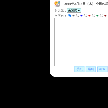
2019年2月14日（木）
今日の星
お天気：
文字色：
★
★
★
★
★