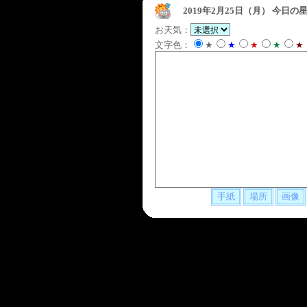
2019年2月25日（月）
今日の星
お天気：
文字色：
★
★
★
★
★