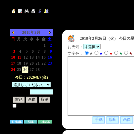
2019年2月
2019年2月26日（火）
今日の星
日
月
火
水
木
金
土
-
-
-
-
-
1
2
お天気：
3
4
5
6
7
8
9
文字色：
★
★
★
★
★
10
11
12
13
14
15
16
17
18
19
20
21
22
23
24
25
26
27
28
-
-
今日：2026/8/7(金)
暗証番号：
試しに表示してみる
書き込み補足説明
E-MAIL
URL
IMAGE