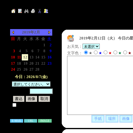
2019年2月
2019年2月12日（火）
今日の星
日
月
火
水
木
金
土
-
-
-
-
-
1
2
お天気：
3
4
5
6
7
8
9
文字色：
★
★
★
★
★
10
11
12
13
14
15
16
17
18
19
20
21
22
23
24
25
26
27
28
-
-
今日：2026/8/7(金)
暗証番号：
試しに表示してみる
書き込み補足説明
E-MAIL
URL
IMAGE