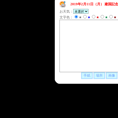
2019年2月11日（月）
建国記念
お天気：
文字色：
★
★
★
★
★