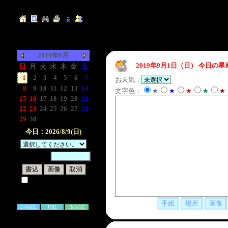
2019年9月
2019年9月1日（日）
今日の星
日
月
火
水
木
金
土
1
2
3
4
5
6
7
お天気：
8
9
10
11
12
13
14
文字色：
★
★
★
★
★
15
16
17
18
19
20
21
22
23
24
25
26
27
28
29
30
-
-
-
-
-
今日：2026/8/9(日)
暗証番号：
試しに表示してみる
書き込み補足説明
E-MAIL
URL
IMAGE