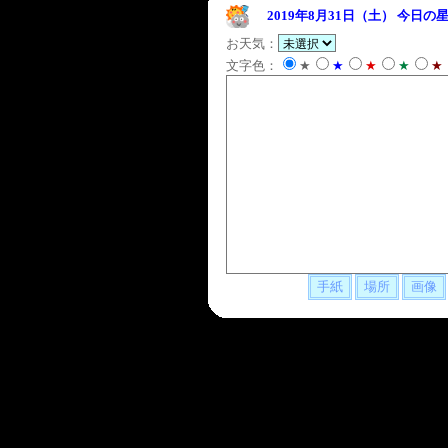
2019年8月31日（土）
今日の星
お天気：
文字色：
★
★
★
★
★