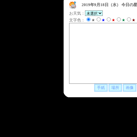
2019年9月18日（水）
今日の星
お天気：
文字色：
★
★
★
★
★