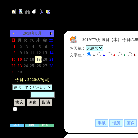
2019年9月
2019年9月19日（木）
今日の星
日
月
火
水
木
金
土
1
2
3
4
5
6
7
お天気：
8
9
10
11
12
13
14
文字色：
★
★
★
★
★
15
16
17
18
19
20
21
22
23
24
25
26
27
28
29
30
-
-
-
-
-
今日：2026/8/9(日)
暗証番号：
試しに表示してみる
書き込み補足説明
E-MAIL
URL
IMAGE