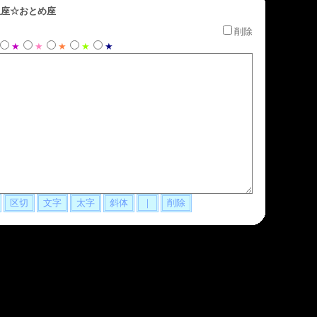
座☆おとめ座
削除
★
★
★
★
★