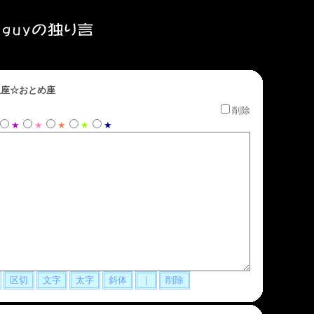
座☆おとめ座
削除
★
★
★
★
★