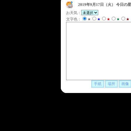
2019年9月17日（火）
今日の星
お天気：
文字色：
★
★
★
★
★