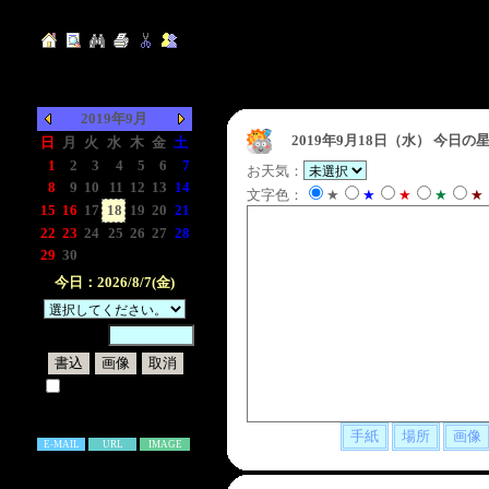
2019年9月
2019年9月18日（水）
今日の星
日
月
火
水
木
金
土
1
2
3
4
5
6
7
お天気：
8
9
10
11
12
13
14
文字色：
★
★
★
★
★
15
16
17
18
19
20
21
22
23
24
25
26
27
28
29
30
-
-
-
-
-
今日：2026/8/7(金)
暗証番号：
試しに表示してみる
書き込み補足説明
E-MAIL
URL
IMAGE