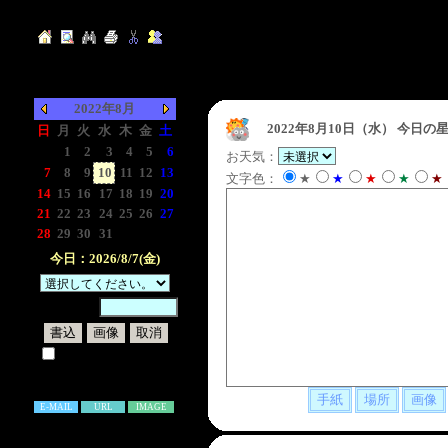
2022年8月
2022年8月10日（水）
今日の星
日
月
火
水
木
金
土
-
1
2
3
4
5
6
お天気：
7
8
9
10
11
12
13
文字色：
★
★
★
★
★
14
15
16
17
18
19
20
21
22
23
24
25
26
27
28
29
30
31
-
-
-
今日：2026/8/7(金)
暗証番号：
試しに表示してみる
書き込み補足説明
E-MAIL
URL
IMAGE