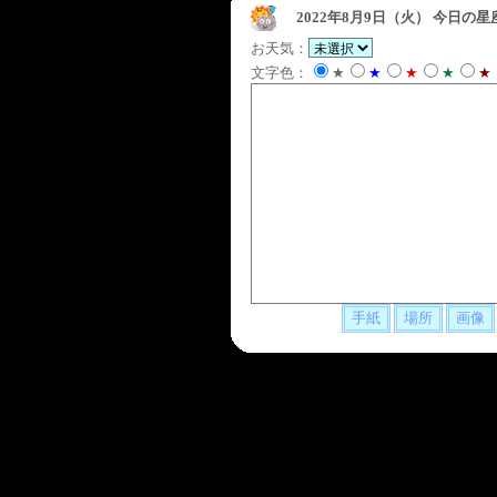
2022年8月9日（火）
今日の星
お天気：
文字色：
★
★
★
★
★