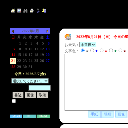
2022年8月
2022年8月21日（日）
今日の星
日
月
火
水
木
金
土
-
1
2
3
4
5
6
お天気：
7
8
9
10
11
12
13
文字色：
★
★
★
★
★
14
15
16
17
18
19
20
21
22
23
24
25
26
27
28
29
30
31
-
-
-
今日：2026/8/7(金)
暗証番号：
試しに表示してみる
書き込み補足説明
E-MAIL
URL
IMAGE