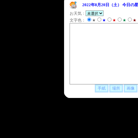
2022年8月20日（土）
今日の星
お天気：
文字色：
★
★
★
★
★