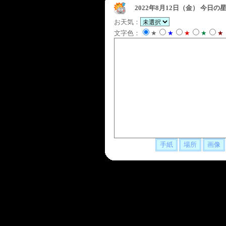
2022年8月12日（金）
今日の星
お天気：
文字色：
★
★
★
★
★