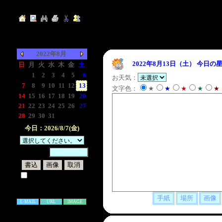
2022年8月
2022年8月13日（土）
今日の星
日
月
火
水
木
金
土
-
1
2
3
4
5
6
お天気：
7
8
9
10
11
12
13
文字色：
★
★
★
★
★
14
15
16
17
18
19
20
21
22
23
24
25
26
27
28
29
30
31
-
-
-
今日：2026/8/7(金)
暗証番号：
試しに表示してみる
書き込み補足説明
E-MAIL
URL
IMAGE