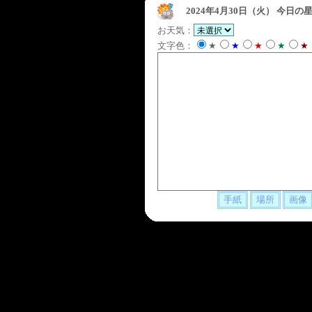
2024年4月30日（火）
今日の星
お天気：
文字色：
★
★
★
★
★