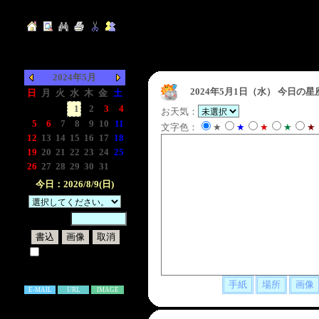
2024年5月
2024年5月1日（水）
今日の星
日
月
火
水
木
金
土
-
-
-
1
2
3
4
お天気：
5
6
7
8
9
10
11
文字色：
★
★
★
★
★
12
13
14
15
16
17
18
19
20
21
22
23
24
25
26
27
28
29
30
31
-
今日：2026/8/9(日)
暗証番号：
試しに表示してみる
書き込み補足説明
E-MAIL
URL
IMAGE