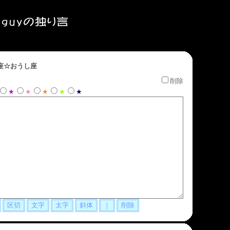
座☆おうし座
削除
★
★
★
★
★