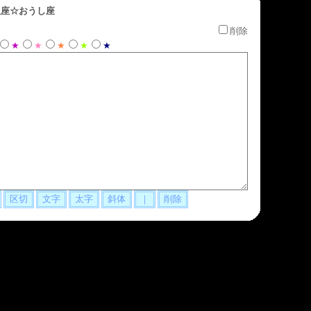
座☆おうし座
削除
★
★
★
★
★