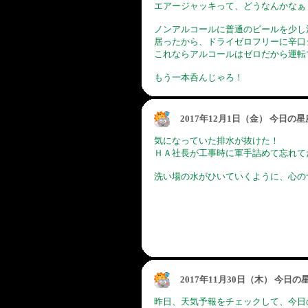
エアージャッキって、どうなんかなぁ
ノンアルコールに普通のビールを少し
居ったから、ドライゼロフリーに辛口
これならアルコールはゼロだから運転
もう一本呑んじゃろ！
2017年12月1日（金） 今日の
気になっていた排水が抜けた！
ＨＡ社長が工事時に軍手詰めて忘れて
洗い場の水がひいていくように、心の
2017年11月30日（木） 今日
昨日、天気予報をチェックして、今日