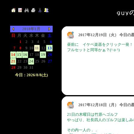
2018年1月
2017年12月19日（火） 今日
日
月
火
水
木
金
土
-
1
2
3
4
5
6
昼前に イケベ楽器をクリック一発！
7
8
9
10
11
12
13
フルセットと同等かぁ？(^ｏ^)
14
15
16
17
18
19
20
21
22
23
24
25
26
27
28
29
30
31
-
-
-
今日：2026/8/8(土)
日付をクリックして下
さい。クリックした日
付以前の日記が表示さ
れます。
2017年12月18日（月） 今日
21日の木曜日は竹原へゴルフ
やっぱり、社長四人のゴルフは楽しみ
その内一人の．．