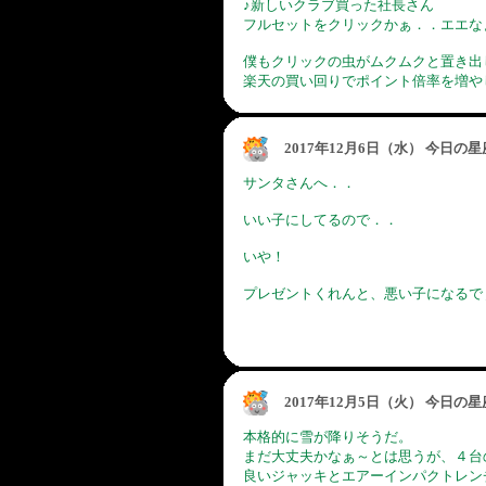
♪新しいクラブ買った社長さん
フルセットをクリックかぁ．．エエな
僕もクリックの虫がムクムクと置き出
楽天の買い回りでポイント倍率を増や
2017年12月6日（水） 今日の
サンタさんへ．．
いい子にしてるので．．
いや！
プレゼントくれんと、悪い子になるで
2017年12月5日（火） 今日の
本格的に雪が降りそうだ。
まだ大丈夫かなぁ～とは思うが、４台
良いジャッキとエアーインパクトレン