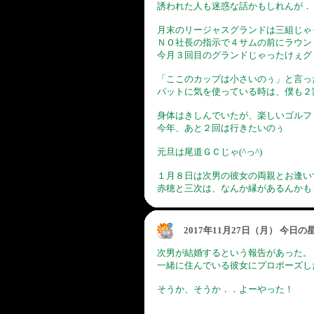
誘われた人も迷惑な話かもしれんが．．^
月末のリージャスグランドは三組じゃ
ＮＯ社長の指示で４サムの前にラウン
今月３回目のグランドじゃったけぇグ
「ここのカップは小さいのぅ」と言っ
パットに気を使っている時は、僕も２割
身体はきしんでいたが、楽しいゴルフ
今年、あと２回は行きたいのぅ
元旦は尾道ＧＣじゃ(^っ^)
１月８日は次男の彼女の両親とお逢い
赤穂と三次は、なんか縁があるんかも
2017年11月27日（月） 今日
次男が結婚するという報告があった。
一緒に住んでいる彼女にプロポーズした
そうか、そうか．．よーやった！