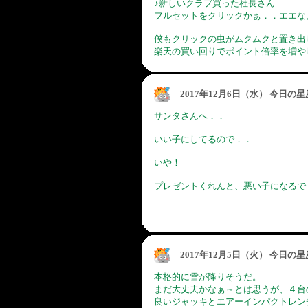
♪新しいクラブ買った社長さん
フルセットをクリックかぁ．．エエな
僕もクリックの虫がムクムクと置き出
楽天の買い回りでポイント倍率を増や
2017年12月6日（水） 今日の
サンタさんへ．．
いい子にしてるので．．
いや！
プレゼントくれんと、悪い子になるで
2017年12月5日（火） 今日の
本格的に雪が降りそうだ。
まだ大丈夫かなぁ～とは思うが、４台
良いジャッキとエアーインパクトレン