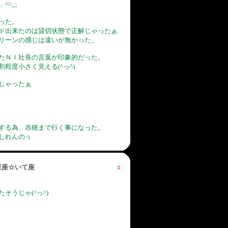
^;;;
った。
ド出来たのは貸切状態で正解じゃったぁ
リーンの感じは違いが無かった。
たＮＩ社長の言葉が印象的だった。
程度小さく見える(^っ^)
じゃったぁ
する為、赤穂まで行く事になった。
しれんのぅ
の星座☆いて座
そうじゃ(^っ^)