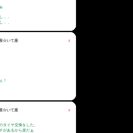
ぁ
し．．
し．．
星座☆いて座
ぇ！
星座☆いて座
のタイヤ交換をした。
チがあるから楽だぁ