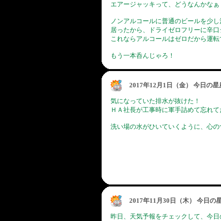
エアージャッキって、どうなんかなぁ
ノンアルコールに普通のビールを少し
居ったから、ドライゼロフリーに辛口
これならアルコールはゼロだから運転
もう一本呑んじゃろ！
2017年12月1日（金） 今日の
気になっていた排水が抜けた！
ＨＡ社長が工事時に軍手詰めて忘れて
洗い場の水がひいていくように、心の
2017年11月30日（木） 今日
昨日、天気予報をチェックして、今日