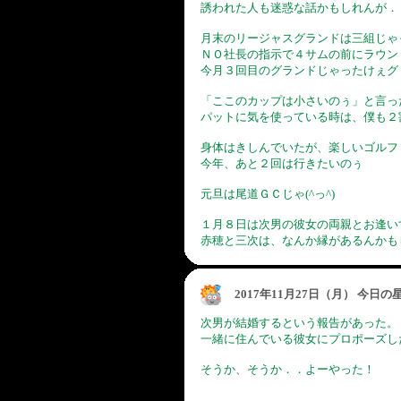
誘われた人も迷惑な話かもしれんが．．^
月末のリージャスグランドは三組じゃ
ＮＯ社長の指示で４サムの前にラウン
今月３回目のグランドじゃったけぇグ
「ここのカップは小さいのぅ」と言っ
パットに気を使っている時は、僕も２割
身体はきしんでいたが、楽しいゴルフ
今年、あと２回は行きたいのぅ
元旦は尾道ＧＣじゃ(^っ^)
１月８日は次男の彼女の両親とお逢い
赤穂と三次は、なんか縁があるんかも
2017年11月27日（月） 今日
次男が結婚するという報告があった。
一緒に住んでいる彼女にプロポーズした
そうか、そうか．．よーやった！