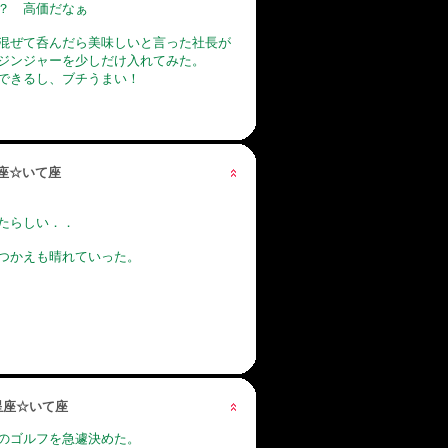
？ 高価だなぁ
混ぜて呑んだら美味しいと言った社長が
ジンジャーを少しだけ入れてみた。
できるし、ブチうまい！
星座☆いて座
たらしい．．
つかえも晴れていった。
の星座☆いて座
のゴルフを急遽決めた。