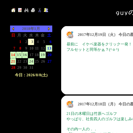
2018年1月
2017年12月19日（火） 今日
日
月
火
水
木
金
土
-
1
2
3
4
5
6
昼前に イケベ楽器をクリック一発！
7
8
9
10
11
12
13
フルセットと同等かぁ？(^ｏ^)
14
15
16
17
18
19
20
21
22
23
24
25
26
27
28
29
30
31
-
-
-
今日：2026/8/8(土)
日付をクリックして下
さい。クリックした日
付以前の日記が表示さ
れます。
2017年12月18日（月） 今日
21日の木曜日は竹原へゴルフ
やっぱり、社長四人のゴルフは楽しみ
その内一人の．．