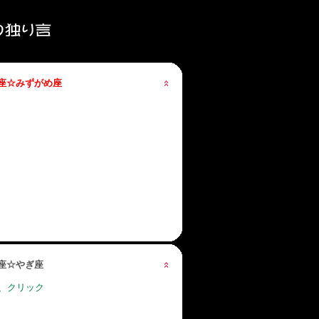
星座☆みずがめ座
星座☆やぎ座
、クリック