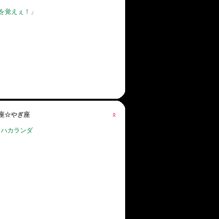
を覚えぇ！」
星座☆やぎ座
 ハカランダ