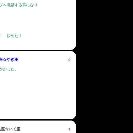
プへ電話する事になり
！ 決めた！
星座☆やぎ座
かかった。
の星座☆いて座