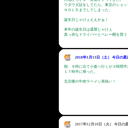
ウダウダ話をしてたら、東京のショッ
ＨＯＬＤまでしてしまった。
誕生日じゃけぇええかぁ！
来年の誕生日は還暦じゃけぇ
真っ赤なドライバーとベレー帽を買う
2018年1月13日（土） 今日の
朝、９時に出て小倉へ行くが３時間半
１７時半に帰った。
北京楼の牛肉ラーメン美味い！
2017年12月19日（火） 今日