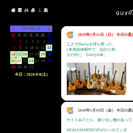
2018年1月
2018年1月21日（日） 今日の
日
月
火
水
木
金
土
-
1
2
3
4
5
6
三人でMartinを持ち寄った。
7
8
9
10
11
12
13
1本有給休暇中で、合計11本。
14
15
16
17
18
19
20
その中に D-45が6本。
21
22
23
24
25
26
27
28
29
30
31
-
-
-
今日：2026/8/8(土)
日付をクリックして下
さい。クリックした日
付以前の日記が表示さ
れます。
2018年1月19日（金） 今日の
サイトみてたら、掘り出し物があって
SIGMA MARTIN SD-45J ハカランダ