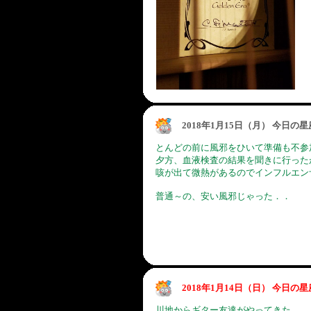
2018年1月15日（月） 今日の
とんどの前に風邪をひいて準備も不参
夕方、血液検査の結果を聞きに行った
咳が出て微熱があるのでインフルエン
普通～の、安い風邪じゃった．．
2018年1月14日（日） 今日の
川地からギター友達がやってきた。