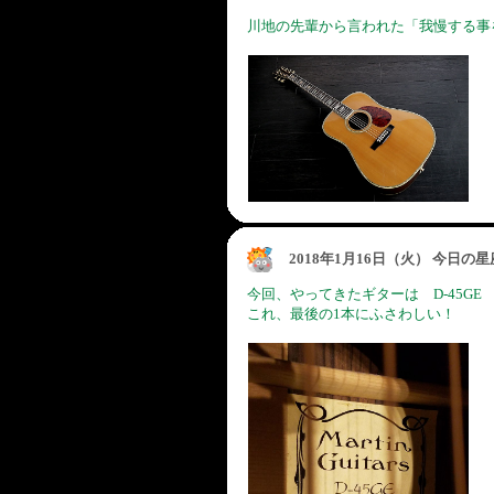
川地の先輩から言われた「我慢する事
2018年1月16日（火） 今日の
今回、やってきたギターは D-45GE
これ、最後の1本にふさわしい！