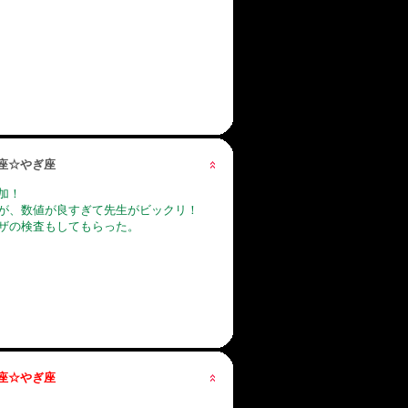
星座☆やぎ座
加！
が、数値が良すぎて先生がビックリ！
ザの検査もしてもらった。
星座☆やぎ座