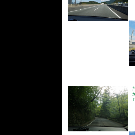
芦
か
じ