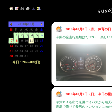
2018年10月
2018年10月8日（月） 体育
日
月
火
水
木
金
土
-
1
2
3
4
5
6
今回の全走行距離は2,022km 楽し
7
8
9
10
11
12
13
14
15
16
17
18
19
20
21
22
23
24
25
26
27
28
29
30
31
-
-
-
今日：2026/8/9(日)
日付をクリックして下
さい。クリックした日
付以前の日記が表示さ
れます。
2018年10月7日（日） 今日の
草津ＰＡを出て京滋バイパスから晴天
鹿島で降りて長男のマンションに向か