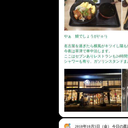
やぁ 鰻でしょうが(^ｏ^)
名古屋を過ぎたら横風がキツイし陽も
今夜は草津で車中泊します。
ここはセブンありレストランも24時間
シャワーも有り、ガソリンスタンドま
2018年10月5日（金） 今日の