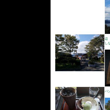
辺
し
パ