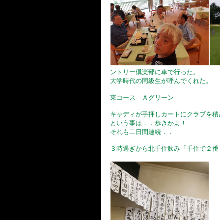
ントリー倶楽部に車で行った。
大学時代の同級生が呼んでくれた。
東コース Ａグリーン
キャディが手押しカートにクラブを積
という事は．．歩きかよ！
それも二日間連続．．
３時過ぎから北千住飲み「千住で２番