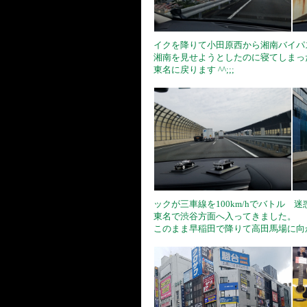
イクを降りて小田原西から湘南バイパ
湘南を見せようとしたのに寝てしまっ
東名に戻ります ^^;;;
ックが三車線を100km/hでバトル 
東名で渋谷方面へ入ってきました。
このまま早稲田で降りて高田馬場に向