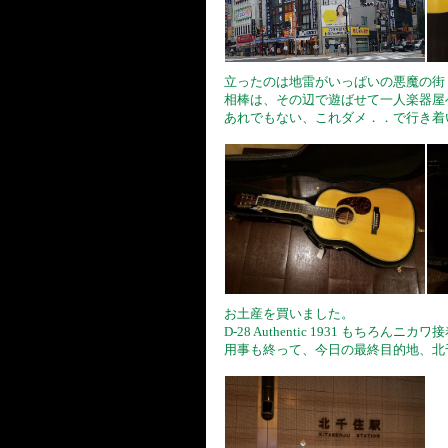
立ったのは地雷がいっぱいの悪魔の街
相棒は、その辺で遊ばせて一人楽器屋
あれでもない、これダメ．．で行き着いた 
お土産を買いました。
D-28 Authentic 1931 もちろんニ
用事も終って、今日の最終目的地、北