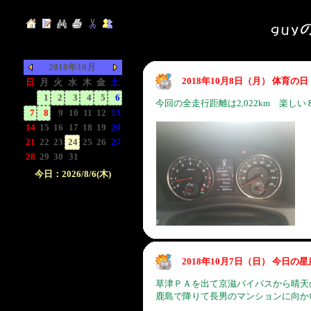
2018年10月
2018年10月8日（月） 体育
日
月
火
水
木
金
土
-
1
2
3
4
5
6
今回の全走行距離は2,022km 楽し
7
8
9
10
11
12
13
14
15
16
17
18
19
20
21
22
23
24
25
26
27
28
29
30
31
-
-
-
今日：2026/8/6(木)
日付をクリックして下
さい。クリックした日
付以前の日記が表示さ
れます。
2018年10月7日（日） 今日の
草津ＰＡを出て京滋バイパスから晴天
鹿島で降りて長男のマンションに向か