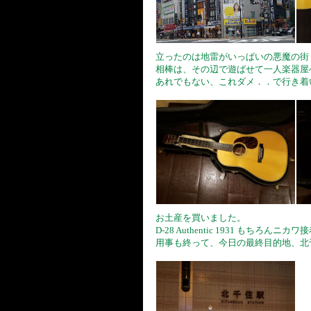
立ったのは地雷がいっぱいの悪魔の街
相棒は、その辺で遊ばせて一人楽器屋
あれでもない、これダメ．．で行き着いた 
お土産を買いました。
D-28 Authentic 1931 もちろんニ
用事も終って、今日の最終目的地、北