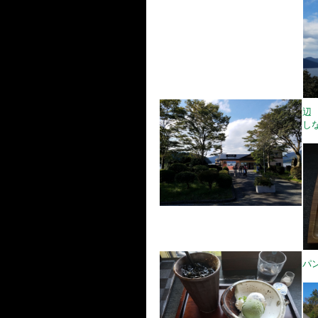
辺
し
パ