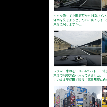
イクを降りて小田原西から湘南バイパ
湘南を見せようとしたのに寝てしまっ
東名に戻ります ^^;;;
ックが三車線を100km/hでバトル 
東名で渋谷方面へ入ってきました。
このまま早稲田で降りて高田馬場に向