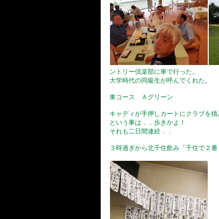
ントリー倶楽部に車で行った。
大学時代の同級生が呼んでくれた。
東コース Ａグリーン
キャディが手押しカートにクラブを積
という事は．．歩きかよ！
それも二日間連続．．
３時過ぎから北千住飲み「千住で２番