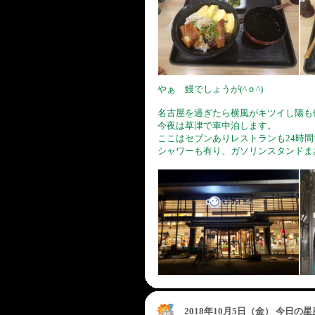
やぁ 鰻でしょうが(^ｏ^)
名古屋を過ぎたら横風がキツイし陽も
今夜は草津で車中泊します。
ここはセブンありレストランも24時間
シャワーも有り、ガソリンスタンドま
2018年10月5日（金） 今日の