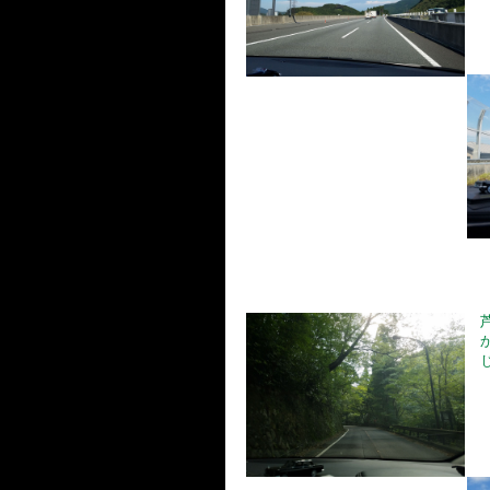
芦
か
じ