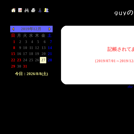
2019年12月
日
月
火
水
木
金
土
1
2
3
4
5
6
7
8
9
10
11
12
13
14
記帳されて
15
16
17
18
19
20
21
22
23
24
25
26
27
28
（2019/07/01～2019/
29
30
31
-
-
-
-
今日：2026/8/8(土)
日付をクリックして下
the 
さい。クリックした日
付以前の日記が表示さ
れます。