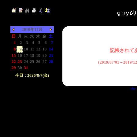
2019年12月
日
月
火
水
木
金
土
1
2
3
4
5
6
7
8
9
10
11
12
13
14
記帳されて
15
16
17
18
19
20
21
22
23
24
25
26
27
28
（2019/07/01～2019
29
30
31
-
-
-
-
今日：2026/8/7(金)
日付をクリックして下
the 
さい。クリックした日
付以前の日記が表示さ
れます。