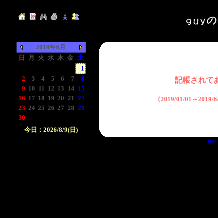
2019年6月
日
月
火
水
木
金
土
-
-
-
-
-
-
1
2
3
4
5
6
7
8
記帳されて
9
10
11
12
13
14
15
16
17
18
19
20
21
22
（2019/01/01～2019
23
24
25
26
27
28
29
30
-
-
-
-
-
-
今日：2026/8/9(日)
the 
日付をクリックして下
さい。クリックした日
付以前の日記が表示さ
れます。