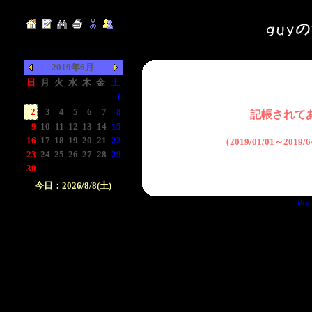
2019年6月
日
月
火
水
木
金
土
-
-
-
-
-
-
1
2
3
4
5
6
7
8
記帳されて
9
10
11
12
13
14
15
16
17
18
19
20
21
22
（2019/01/01～2019
23
24
25
26
27
28
29
30
-
-
-
-
-
-
今日：2026/8/8(土)
the 
日付をクリックして下
さい。クリックした日
付以前の日記が表示さ
れます。