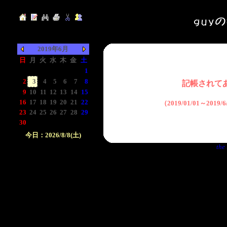
2019年6月
日
月
火
水
木
金
土
-
-
-
-
-
-
1
2
3
4
5
6
7
8
記帳されて
9
10
11
12
13
14
15
16
17
18
19
20
21
22
（2019/01/01～2019
23
24
25
26
27
28
29
30
-
-
-
-
-
-
今日：2026/8/8(土)
the 
日付をクリックして下
さい。クリックした日
付以前の日記が表示さ
れます。