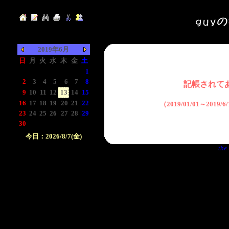
2019年6月
日
月
火
水
木
金
土
-
-
-
-
-
-
1
2
3
4
5
6
7
8
記帳されて
9
10
11
12
13
14
15
16
17
18
19
20
21
22
（2019/01/01～2019
23
24
25
26
27
28
29
30
-
-
-
-
-
-
今日：2026/8/7(金)
the 
日付をクリックして下
さい。クリックした日
付以前の日記が表示さ
れます。