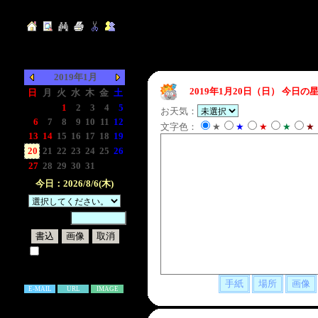
2019年1月
2019年1月20日（日）
今日の星
日
月
火
水
木
金
土
-
-
1
2
3
4
5
お天気：
6
7
8
9
10
11
12
文字色：
★
★
★
★
★
13
14
15
16
17
18
19
20
21
22
23
24
25
26
27
28
29
30
31
-
-
今日：2026/8/6(木)
暗証番号：
試しに表示してみる
書き込み補足説明
E-MAIL
URL
IMAGE