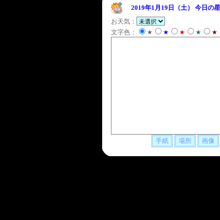
2019年1月19日（土）
今日の星
お天気：
文字色：
★
★
★
★
★