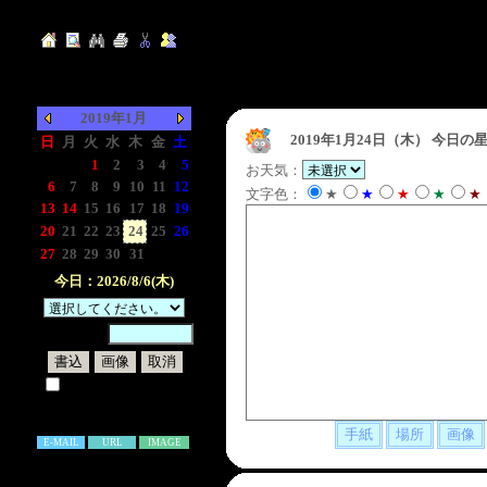
2019年1月
2019年1月24日（木）
今日の星
日
月
火
水
木
金
土
-
-
1
2
3
4
5
お天気：
6
7
8
9
10
11
12
文字色：
★
★
★
★
★
13
14
15
16
17
18
19
20
21
22
23
24
25
26
27
28
29
30
31
-
-
今日：2026/8/6(木)
暗証番号：
試しに表示してみる
書き込み補足説明
E-MAIL
URL
IMAGE