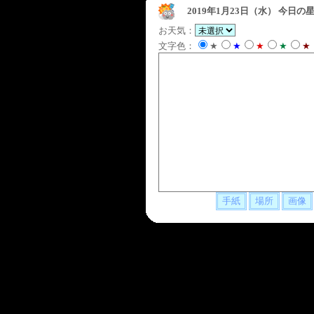
2019年1月23日（水）
今日の星
お天気：
文字色：
★
★
★
★
★