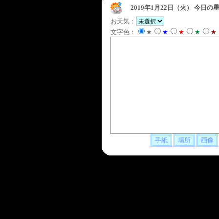
2019年1月22日（火）
今日の星
お天気：
文字色：
★
★
★
★
★