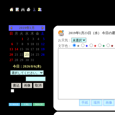
2019年1月
2019年1月23日（水）
今日の星
日
月
火
水
木
金
土
-
-
1
2
3
4
5
お天気：
6
7
8
9
10
11
12
文字色：
★
★
★
★
★
13
14
15
16
17
18
19
20
21
22
23
24
25
26
27
28
29
30
31
-
-
今日：2026/8/6(木)
暗証番号：
試しに表示してみる
書き込み補足説明
E-MAIL
URL
IMAGE